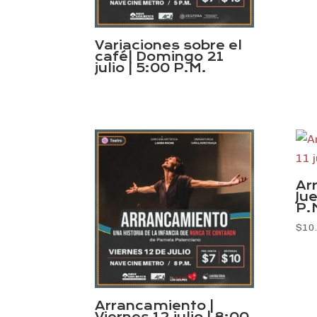
Variaciones sobre el
café| Domingo 21
julio | 5:00 P.M.
Ar
Jue
P.
$
10
Arrancamiento |