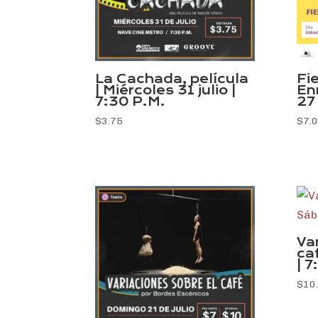
La Cachada, película
Fi
| Miércoles 31 julio |
En
7:30 P.M.
27 
$
3.75
$
7.
Va
ca
| 7
$
10