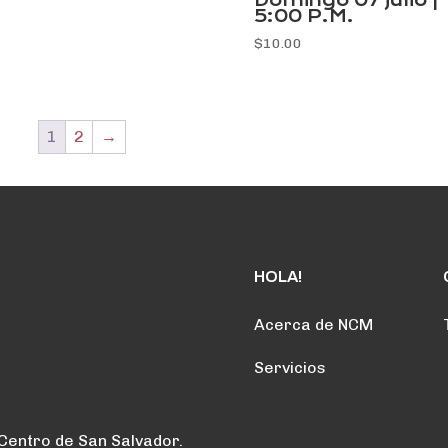
Domingo 07 julio |
5:00 P.M.
$
10.00
1
2
→
HOLA!
Acerca de NCM
Servicios
 Centro de San Salvador.