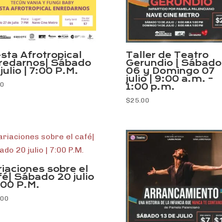
esta Afrotropical
Taller de Teatro
redarnos| Sábado
Gerundio | Sábado
julio | 7:00 P.M.
06 y Domingo 07
julio | 9:00 a.m. –
00
1:00 p.m.
$
25.00
riaciones sobre el
fé| Sábado 20 julio
:00 P.M.
.00