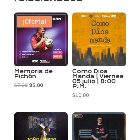
¡Oferta!
Memoria de
Como Dios
Pichón
Manda | Viernes
05 julio | 8:00
El
El
$
7.00
$
5.00
P.M.
precio
precio
$
10.00
original
actual
era:
es:
$7.00.
$5.00.