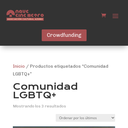
Crowdfunding
Inicio
/ Productos etiquetados “Comunidad
LGBTQ+”
Comunidad
LGBTQ+
Ordenado
Mostrando los 3 resultados
por
los