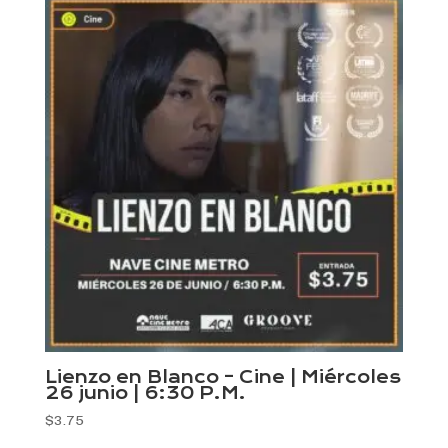
últimos
Lienzo en Blanco – Cine | Miércoles
26 junio | 6:30 P.M.
$
3.75