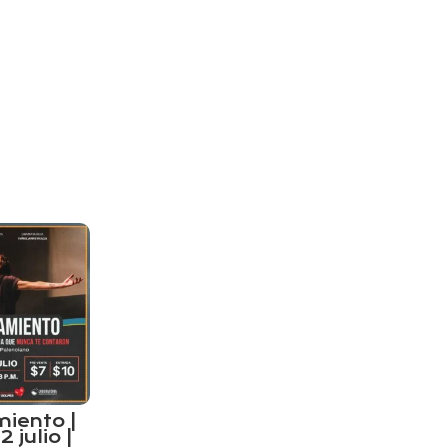
iento |
 julio |