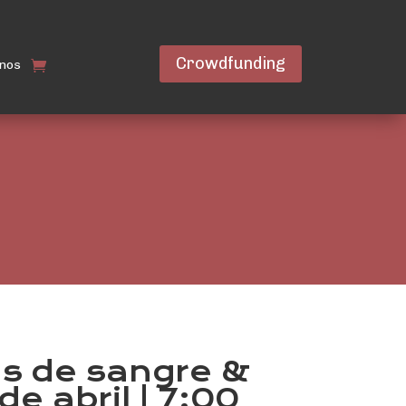
Crowdfunding
nos
as de sangre &
de abril | 7:00