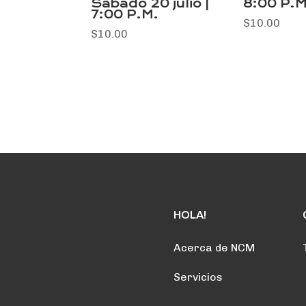
Sábado 20 julio |
8:00 P.M
7:00 P.M.
$
10.00
$
10.00
HOLA!
Acerca de NCM
Servicios