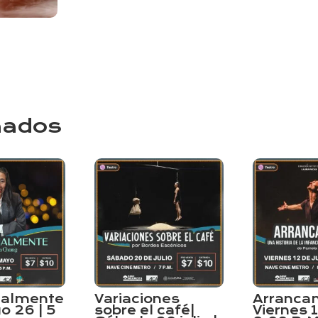
nados
almente
Variaciones
Arrancam
o 26 | 5
sobre el café|
Viernes 12