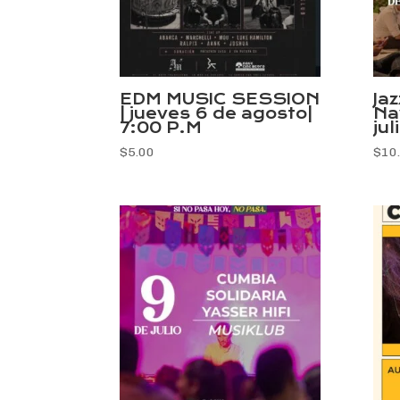
EDM MUSIC SESSION
Jaz
| jueves 6 de agosto|
Na
7:00 P.M
jul
$
5.00
$
10