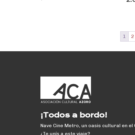
2:
1
2
¡Todos a bordo!
Nave Cine Metro, un oasis cultural en el
¿Te unís a este viaje?