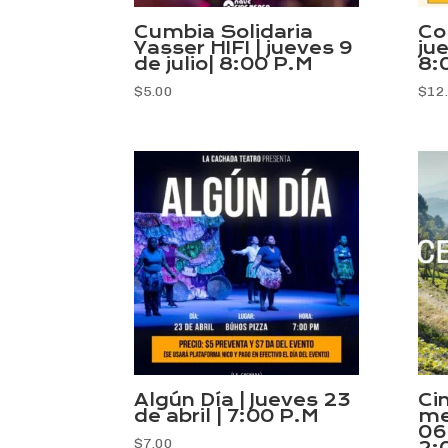
Cumbia Solidaria
Co
Yasser HIFI | jueves 9
ju
de julio| 8:00 P.M
8:
$
5.00
$
12
Algún Día | Jueves 23
Ci
de abril | 7:00 P.M
me
06
$
7.00