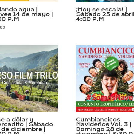
lando agua |
¡Hoy se escala! |
eves 14 de mayo |
Sábado 25 de abril
00 P.M
4:00 P.M
.00
ne a dólar y
Cumbiancicos
rcadito | Sábado
Navideños Vol. 3 |
 de diciembre |
Domingo 28 de