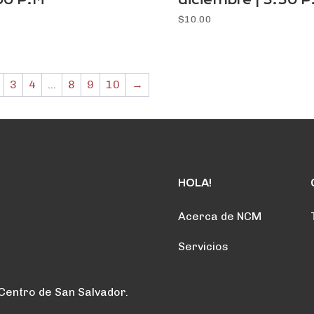
00 P.M
diciembre | 3:30 P
$
10.00
3
4
…
8
9
10
→
HOLA!
Acerca de NCM
Servicios
 Centro de San Salvador.